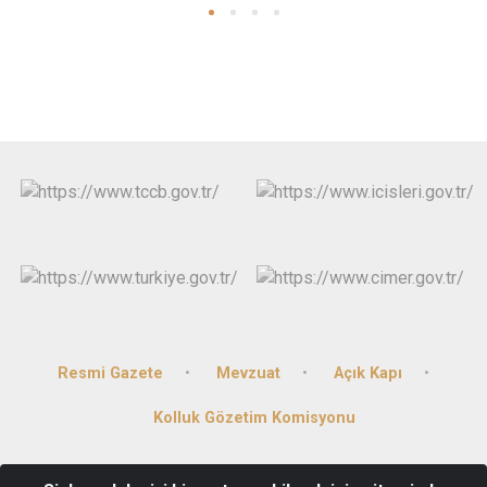
Resmi Gazete
Mevzuat
Açık Kapı
Kolluk Gözetim Komisyonu
Çarşı Mahallesi Atatürk Caddesi No:178 Posta Kodu: 36900 Selim /