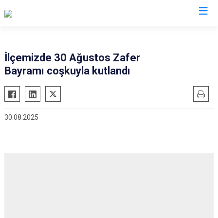
Kars
İlçemizde 30 Ağustos Zafer
Bayramı coşkuyla kutlandı
Akyaka
Arpaçay
Digor
30.08.2025
Kağızman
Sarıkamış
Selim
Susuz